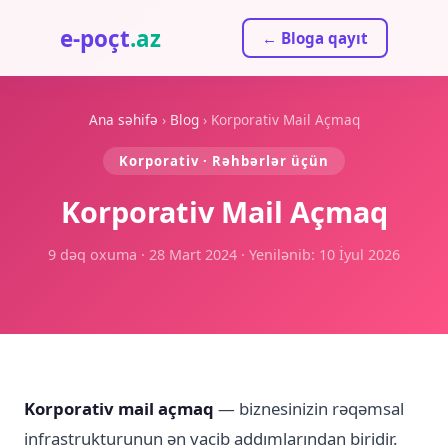
e-poçt
.az
← Bloga qayıt
Ana səhifə
›
Blog
› Korporativ Mail Açmaq
Korporativ · Rəhbərlər üçün
Korporativ Mail Açmaq
9 dəq oxuma · 28 Mart 2024 · Yenilənib: 10 İyul 2026
Korporativ mail açmaq
— biznesinizin rəqəmsal
infrastrukturunun ən vacib addımlarından biridir.