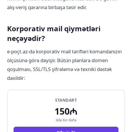
alış-veriş qərarına birbaşa təsir edir.
Korporativ mail qiymətləri
neçəyədir?
e-poçt.az-da korporativ mail tarifləri komandanızın
ölçüsünə görə dəyişir. Bütün planlara domen
qoşulması, SSL/TLS şifrələmə və texniki dəstək
daxildir:
STANDART
150₼
ildə bir dəfə