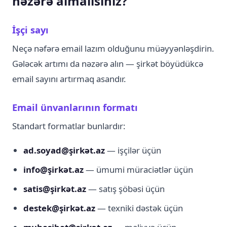
nəzərə almalısınız?
İşçi sayı
Neçə nəfərə email lazım olduğunu müəyyənləşdirin.
Gələcək artımı da nəzərə alın — şirkət böyüdükcə
email sayını artırmaq asandır.
Email ünvanlarının formatı
Standart formatlar bunlardır:
ad.soyad@şirkət.az
— işçilər üçün
info@şirkət.az
— ümumi müraciətlər üçün
satis@şirkət.az
— satış şöbəsi üçün
destek@şirkət.az
— texniki dəstək üçün