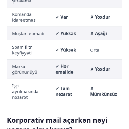
şifrələmə
Komanda
✓ Var
✗ Yoxdur
idarəetməsi
Müştəri etimadı
✓ Yüksək
✗ Aşağı
Spam filtr
✓ Yüksək
Orta
keyfiyyəti
Marka
✓ Hər
✗ Yoxdur
görünürlüyü
emaildə
İşçi
✓ Tam
✗
ayrılmasında
nəzarət
Mümkünsüz
nəzarət
Korporativ mail açarkən nəyi