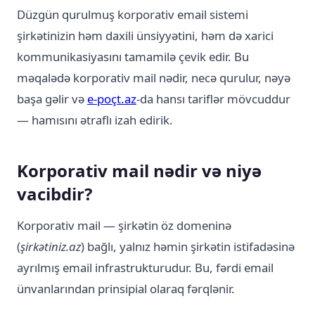
Düzgün qurulmuş korporativ email sistemi
şirkətinizin həm daxili ünsiyyətini, həm də xarici
kommunikasiyasını tamamilə çevik edir. Bu
məqalədə korporativ mail nədir, necə qurulur, nəyə
başa gəlir və
e-poçt.az
-da hansı tariflər mövcuddur
— hamısını ətraflı izah edirik.
Korporativ mail nədir və niyə
vacibdir?
Korporativ mail — şirkətin öz domeninə
(
şirkətiniz.az
) bağlı, yalnız həmin şirkətin istifadəsinə
ayrılmış email infrastrukturudur. Bu, fərdi email
ünvanlarından prinsipial olaraq fərqlənir.