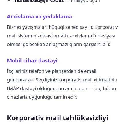
muhasibat@şirkət.az
— maliyyə üçün
Arxivləmə və yedəkləmə
Biznes yazışmaları hüquqi sənəd sayılır. Korporativ
mail sisteminizdə avtomatik arxivləmə funksiyası
olması gələcəkdə anlaşmazlıqların qarşısını alır.
Mobil cihaz dəstəyi
İşçiləriniz telefon və planşetdən də email
göndərəcək. Seçdiyiniz korporativ mail xidmətinin
IMAP dəstəyi olduğundan əmin olun — bu, bütün
cihazlarla uyğunluğu təmin edir.
Korporativ mail təhlükəsizliyi