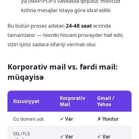
ya IMAP/POP3 vasitəsilə qoşulur, mövcud
köhnə mesajlar istəyə görə idxal edilir.
Bu bütün proses adətən
24-48 saat
ərzində
tamamlanır — texniki hissəni provayder həll edir,
sizin işiniz sadəcə sifarişi vermək olur.
Korporativ mail vs. fərdi mail:
müqayisə
Korporativ
Gmail /
Xüsusiyyət
Mail
Yahoo
Öz domen adı
✓ Var
✗ Yoxdur
SSL/TLS
✓ Var
✓ Var