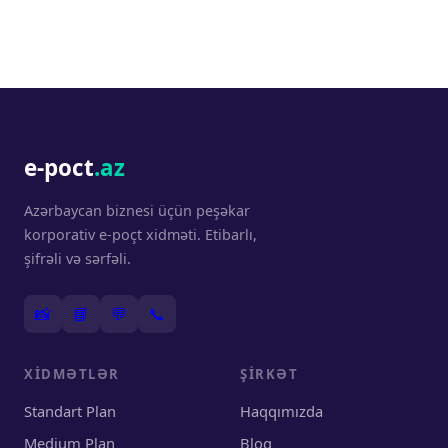
e-poct
.az
Azərbaycan biznesi üçün peşəkar
korporativ e-poçt xidməti. Etibarlı,
şifrəli və sərfəli.
📸
📘
💬
📞
XIDMƏTLƏR
ŞIRKƏT
Standart Plan
Haqqımızda
Medium Plan
Blog