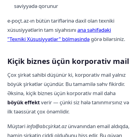
səviyyədə qorunur
e-poçt.az-ın bütün tariflərinə daxil olan texniki
xüsusiyyətlərin tam siyahısını
ana səhifədəki
"Texniki Xüsusiyyətlər" bölməsində
görə bilərsiniz.
Kiçik biznes üçün korporativ mail
Çox şirkət sahibi düşünür ki, korporativ mail yalnız
böyük şirkətlər üçündür. Bu tamamilə səhv fikirdir.
Əksinə, kiçik biznes üçün korporativ mail daha
böyük effekt
verir — çünki siz hələ tanınmırsınız və
ilk təəssürat çox önəmlidir.
Müştəri
info@abcşirkət.az
ünvanından email aldıqda,
həmin şirkətin ciddi olduğunu hiss edir. Bu güvən