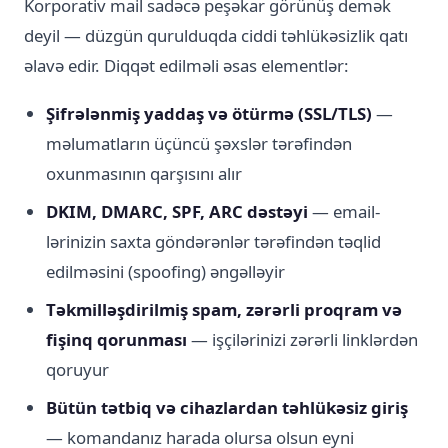
Korporativ mail sadəcə peşəkar görünüş demək
deyil — düzgün qurulduqda ciddi təhlükəsizlik qatı
əlavə edir. Diqqət edilməli əsas elementlər:
Şifrələnmiş yaddaş və ötürmə (SSL/TLS)
—
məlumatların üçüncü şəxslər tərəfindən
oxunmasının qarşısını alır
DKIM, DMARC, SPF, ARC dəstəyi
— email-
lərinizin saxta göndərənlər tərəfindən təqlid
edilməsini (spoofing) əngəlləyir
Təkmilləşdirilmiş spam, zərərli proqram və
fişinq qorunması
— işçilərinizi zərərli linklərdən
qoruyur
Bütün tətbiq və cihazlardan təhlükəsiz giriş
— komandanız harada olursa olsun eyni