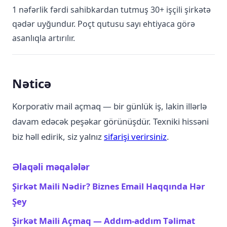
1 nəfərlik fərdi sahibkardan tutmuş 30+ işçili şirkətə
qədər uyğundur. Poçt qutusu sayı ehtiyaca görə
asanlıqla artırılır.
Nəticə
Korporativ mail açmaq — bir günlük iş, lakin illərlə
davam edəcək peşəkar görünüşdür. Texniki hissəni
biz həll edirik, siz yalnız
sifarişi verirsiniz
.
Əlaqəli məqalələr
Şirkət Maili Nədir? Biznes Email Haqqında Hər
Şey
Şirkət Maili Açmaq — Addım-addım Təlimat