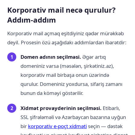
Korporativ mail necə qurulur?
Addım-addım
Korporativ mail açmaq eşitdiyiniz qədər mürəkkəb
deyil. Prosesin özü aşağıdakı addımlardan ibarətdir:
Domen adının seçilməsi.
Əgər artıq
domeniniz varsa (məsələn, şirkətiniz.az),
korporativ mail birbaşa onun üzərində
qurulur. Domeniniz yoxdursa, sifariş zamanı
bunun da köməyi göstərilir.
Xidmət provayderinin seçilməsi.
Etibarlı,
SSL şifrələməli və Azərbaycan bazarına uyğun
bir
korporativ e-poçt xidməti
seçin — dəstək