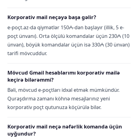
Korporativ mail neçəyə başa gəlir?
e-poçt.az-da qiymətlər 150₼-dən başlayır (illik, 5 e-
poçt ünvanı). Orta ölçülü komandalar üçün 230₼ (10
ünvan), böyük komandalar üçün isə 330₼ (30 ünvan)
tarifi mövcuddur.
Mövcud Gmail hesablarımı korporativ mailə
keçirə bilərəmmi?
Bəli, mövcud e-poçtları idxal etmək mümkündür.
Quraşdırma zamanı köhnə mesajlarınız yeni
korporativ poçt qutunuza köçürülə bilər.
Korporativ mail neçə nəfərlik komanda üçün
uyğundur?