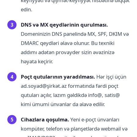
keyfiyyəti və qiymət-keyfiyyət nisbətinə diqqət
edin.
DNS və MX qeydlərinin qurulması.
Domeninizin DNS panelində MX, SPF, DKIM və
DMARC qeydləri əlavə olunur. Bu texniki
addımı adətən provayder sizin əvəzinizə
həyata keçirir.
Poçt qutularının yaradılması.
Hər işçi üçün
ad.soyad@şirkət.az formatında fərdi poçt
qutuları açılır, lazım gəldikdə info@, satis@
kimi ümumi ünvanlar da əlavə edilir.
Cihazlara qoşulma.
Yeni e-poçt ünvanları
kompüter, telefon və planşetlərdə webmail və